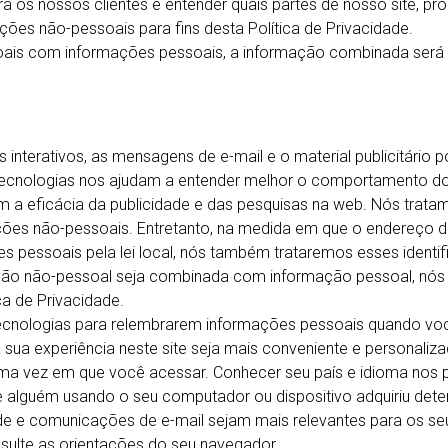
a os nossos clientes e entender quais partes de nosso site, pr
es não-pessoais para fins desta Política de Privacidade.
ais com informações pessoais, a informação combinada será
vos interativos, as mensagens de e-mail e o material publicitário
tecnologias nos ajudam a entender melhor o comportamento do 
em a eficácia da publicidade e das pesquisas na web. Nós trat
es não-pessoais. Entretanto, na medida em que o endereço de I
 pessoais pela lei local, nós também trataremos esses ident
ão não-pessoal seja combinada com informação pessoal, nó
ca de Privacidade.
ecnologias para relembrarem informações pessoais quando você u
ua experiência neste site seja mais conveniente e personaliz
ma vez em que você acessar. Conhecer seu país e idioma nos pe
ue alguém usando o seu computador ou dispositivo adquiriu de
de e comunicações de e-mail sejam mais relevantes para os seu
sulte as orientações do seu navegador.