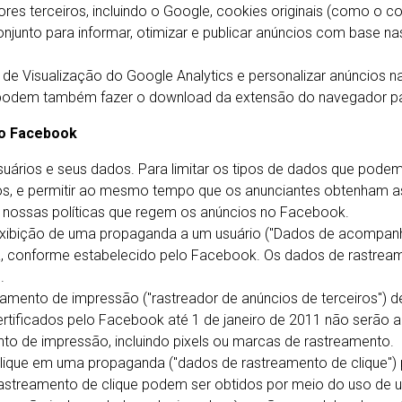
dores terceiros, incluindo o Google, cookies originais (como o 
njunto para informar, otimizar e publicar anúncios com base n
de de Visualização do Google Analytics e personalizar anúncios
podem também fazer o download da extensão do navegador para
do Facebook
ários e seus dados. Para limitar os tipos de dados que podem
s, e permitir ao mesmo tempo que os anunciantes obtenham 
 nossas políticas que regem os anúncios no Facebook.
xibição de uma propaganda a um usuário ("Dados de acompan
, conforme estabelecido pelo Facebook. Os dados de rastrea
.
mento de impressão ("rastreador de anúncios de terceiros") d
ertificados pelo Facebook até 1 de janeiro de 2011 não serão 
to de impressão, incluindo pixels ou marcas de rastreamento.
ique em uma propaganda ("dados de rastreamento de clique") p
astreamento de clique podem ser obtidos por meio do uso de 