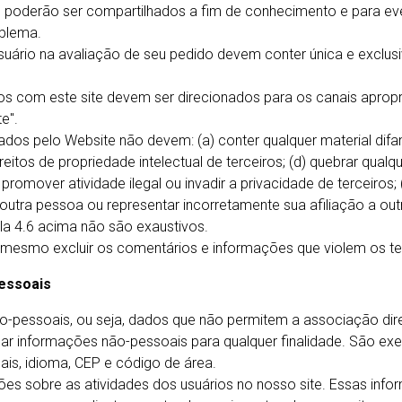
m poderão ser compartilhados a fim de conhecimento e para
oblema.
usuário na avaliação de seu pedido devem conter única e exclu
tos com este site devem ser direcionados para os canais aprop
e".
dos pelo Website não devem: (a) conter qualquer material difa
direitos de propriedade intelectual de terceiros; (d) quebrar qual
 promover atividade ilegal ou invadir a privacidade de terceiros
r outra pessoa ou representar incorretamente sua afiliação a ou
ula 4.6 acima não são exaustivos.
r ou mesmo excluir os comentários e informações que violem os 
essoais
pessoais, ou seja, dados que não permitem a associação dir
ulgar informações não-pessoais para qualquer finalidade. São 
uais, idioma, CEP e código de área.
s sobre as atividades dos usuários no nosso site. Essas inf