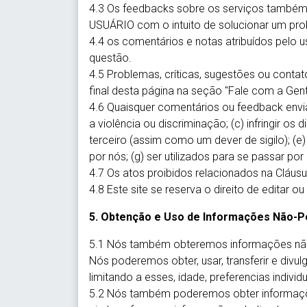
4.3 Os feedbacks sobre os serviços també
USUÁRIO com o intuito de solucionar um pr
4.4 os comentários e notas atribuídos pelo 
questão.
4.5 Problemas, críticas, sugestões ou conta
final desta página na seção "Fale com a Gent
4.6 Quaisquer comentários ou feedback envia
a violência ou discriminação; (c) infringir os 
terceiro (assim como um dever de sigilo); (e)
por nós; (g) ser utilizados para se passar po
4.7 Os atos proibidos relacionados na Cláus
4.8 Este site se reserva o direito de edita
5. Obtenção e Uso de Informações Não-P
5.1 Nós também obteremos informações não-
Nós poderemos obter, usar, transferir e div
limitando a esses, idade, preferencias individ
5.2 Nós também poderemos obter informaçõe