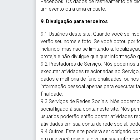
Facebook. Os dados de rastreamento de cliqu
um evento ou a uma enquete.
9. Divulgação para terceiros
9.1 Usuários deste site. Quando você se insc
verão seu nome e foto. Se você optou por for
incluindo, mas não se limitando a, localiza
proteja e não divulgue qualquer informação q
9.2 Prestadores de Serviço. Nós podemos util
executar atividades relacionadas ao Serviço
dados e melhoria de funcionalidades, ou no
informação pessoal apenas para executar ta
finalidade.
9.3 Serviços de Redes Sociais. Nós podemos 
social ligado à sua conta neste site. Nós p
usuários poderão então postar atividades re
atividades em sua conta de rede social, pod
9.4 Outros. Este site poderá ser obrigado po
em que você reside, a divulgar suas infor