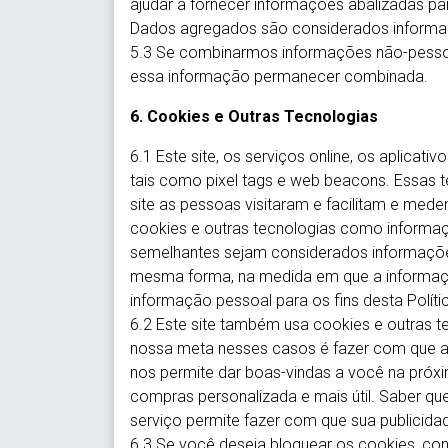
ajudar a fornecer informações abalizadas par
Dados agregados são considerados informaçõ
5.3 Se combinarmos informações não-pesso
essa informação permanecer combinada.
6. Cookies e Outras Tecnologias
6.1 Este site, os serviços online, os aplicati
tais como pixel tags e web beacons. Essas 
site as pessoas visitaram e facilitam e med
cookies e outras tecnologias como informaçõ
semelhantes sejam considerados informações
mesma forma, na medida em que a informaç
informação pessoal para os fins desta Políti
6.2 Este site também usa cookies e outras t
nossa meta nesses casos é fazer com que a s
nos permite dar boas-vindas a você na próxi
compras personalizada e mais útil. Saber q
serviço permite fazer com que sua publicida
6.3 Se você deseja bloquear os cookies, con