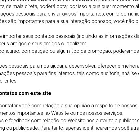
sta de mala direta, poderá optar por isso a qualquer momento a
ações pessoais para enviar avisos importantes, como comuni
ões são importantes para a sua interação conosco, você não p
 importar seus contatos pessoais (incluindo as informações dis
 seus amigos e seus amigos o localizem.
 concurso, competição ou algum tipo de promoção, poderemos 
s pessoais para nos ajudar a desenvolver, oferecer e melhora
ões pessoais para fins internos, tais como auditoria, análise
lientes.
ontatos com este site
contatar você com relação a sua opinião a respeito de nossos 
imentos importantes no Website ou nos nossos serviços.
s e feedback com relação ao Website nos autoriza a publicar e 
ng ou publicidade. Para tanto, apenas identificaremos você at