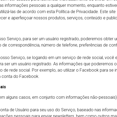
suas informações pessoais a qualquer momento, enquanto estive
ilizá-las de acordo com esta Política de Privacidade. Este sit
er e aperfeiçoar nossos produtos, serviços, conteúdo e public
sso Serviço, para ser um usuário registrado, poderemos obter u
 de correspondência, número de telefone, preferências de con
 nosso Serviço, se logando em um serviço de rede social, você 
para ser um usuário registrado. As informações que poderemos 
o de rede social. Por exemplo, ao utilizar o Facebook para se i
a conta do Facebook.
ais
em alguns casos, em conjunto com informações não-pessoais) 
Conta de Usuário para seu uso do Serviço, baseado nas inform
ações pessoais para enviar newsletters, bem como outros mate