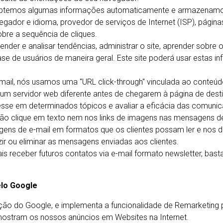
 obtemos algumas informações automaticamente e armazenamos
gador e idioma, provedor de serviços de Internet (ISP), páginas
bre a sequência de cliques.
der e analisar tendências, administrar o site, aprender sobre 
e de usuários de maneira geral. Este site poderá usar estas 
il, nós usamos uma "URL click-through" vinculada ao conteúd
 um servidor web diferente antes de chegarem à página de des
resse em determinados tópicos e avaliar a eficácia das comun
não clique em texto nem nos links de imagens nas mensagens de
gens de e-mail em formatos que os clientes possam ler e nos di
r ou eliminar as mensagens enviadas aos clientes.
s receber futuros contatos via e-mail formato newsletter, bast
elo Google
ização do Google, e implementa a funcionalidade de Remarketing 
 mostram os nossos anúncios em Websites na Internet.