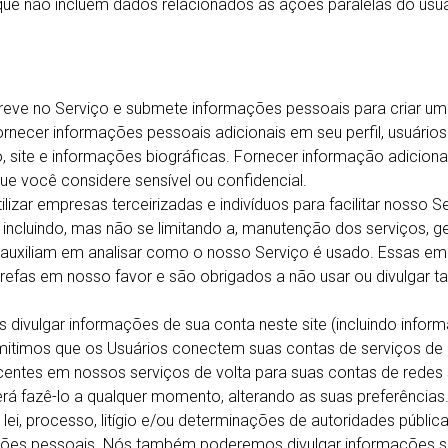
e não incluem dados relacionados às ações paralelas do usuári
reve no Serviço e submete informações pessoais para criar um p
necer informações pessoais adicionais em seu perfil, usuários 
ção, site e informações biográficas. Fornecer informação adici
ue você considere sensível ou confidencial.
izar empresas terceirizadas e indivíduos para facilitar nosso 
, incluindo, mas não se limitando a, manutenção dos serviços, 
s auxiliam em analisar como o nosso Serviço é usado. Essas em
refas em nosso favor e são obrigados a não usar ou divulgar t
divulgar informações de sua conta neste site (incluindo infor
ermitimos que os Usuários conectem suas contas de serviços de
centes em nossos serviços de volta para suas contas de redes 
erá fazê-lo a qualquer momento, alterando as suas preferências
r lei, processo, litígio e/ou determinações de autoridades públi
mações pessoais. Nós também poderemos divulgar informações 